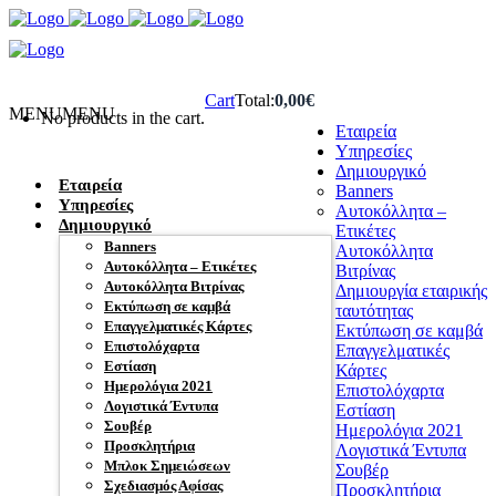
Cart
Total:
0,00
€
MENU
MENU
No products in the cart.
Eταιρεία
Υπηρεσίες
Δημιουργικό
Eταιρεία
Banners
Υπηρεσίες
Αυτοκόλλητα –
Δημιουργικό
Ετικέτες
Banners
Αυτοκόλλητα
Αυτοκόλλητα – Ετικέτες
Βιτρίνας
Αυτοκόλλητα Βιτρίνας
Δημιουργία εταιρικής
Εκτύπωση σε καμβά
ταυτότητας
Επαγγελματικές Κάρτες
Εκτύπωση σε καμβά
Επιστολόχαρτα
Επαγγελματικές
Εστίαση
Κάρτες
Ημερολόγια 2021
Επιστολόχαρτα
Λογιστικά Έντυπα
Εστίαση
Σουβέρ
Ημερολόγια 2021
Προσκλητήρια
Λογιστικά Έντυπα
Μπλοκ Σημειώσεων
Σουβέρ
Σχεδιασμός Αφίσας
Προσκλητήρια