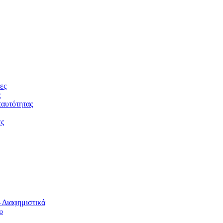
ες
ς
ταυτότητας
ες
 Διαφημιστικά
υ