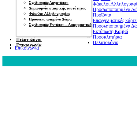
Σχεδιασμός Λογοτύπου
Φάκελοι Αλληλογραφί
Δημιουργία εταιρικής ταυτότητας
Προσωποποιημένα Δ
Φάκελοι Αλληλογραφίας
Προϊόντα
Προσωποποιημένα Δώρα
Επαγγελματικές κάρτε
Σχεδιασμός Εντύπου – Διαφημιστικά
Προσωποποιημένα Δ
Εκτύπωση Καμβά
Προσκλητήρια
Πελατολόγιο
Πελατολόγιο
Επικοινωνία
Επικοινωνία