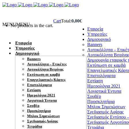
Cart
Total:
0,00
€
MENU
MENU
No products in the cart.
Eταιρεία
Υπηρεσίες
Δημιουργικό
Eταιρεία
Banners
Υπηρεσίες
Αυτοκόλλητα – Ετικέτ
Δημιουργικό
Αυτοκόλλητα Βιτρίνα
Banners
Δημιουργία εταιρικής 
Αυτοκόλλητα – Ετικέτες
Εκτύπωση σε καμβά
Αυτοκόλλητα Βιτρίνας
Επαγγελματικές Κάρτ
Εκτύπωση σε καμβά
Επιστολόχαρτα
Επαγγελματικές Κάρτες
Εστίαση
Επιστολόχαρτα
Ημερολόγια 2021
Εστίαση
Λογιστικά Έντυπα
Ημερολόγια 2021
Σουβέρ
Λογιστικά Έντυπα
Προσκλητήρια
Σουβέρ
Μπλοκ Σημειώσεων
Προσκλητήρια
Σχεδιασμός Αφίσας
Μπλοκ Σημειώσεων
Σχεδιασμός Εντύπου –
Σχεδιασμός Αφίσας
Σχεδιασμός Λογοτύπο
Τετράδια
Τετράδια