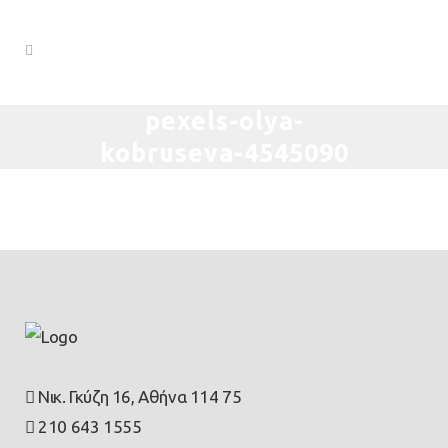
pexels-olya-
kobruseva-4545090
Νικ. Γκύζη 16, Αθήνα 114 75
210 643 1555