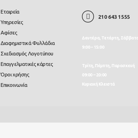
Εταιρεία
210 643 1555
Υπηρεσίες
Αφίσες
Δευτέρα, Τετάρτη, Σάββατ
Διαφημιστικά Φυλλάδια
9:00 – 15:00
Σχεδιασμός Λογοτύπου
Επαγγελματικές κάρτες
Τρίτη, Πέμπτη, Παρασκευή
Όροι χρήσης
09:00 – 20:00
Κυριακή Κλειστά
Επικοινωνία